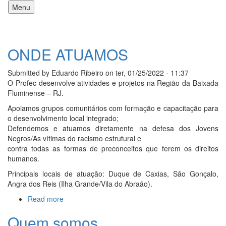
Pular
Menu
para
o
Main
conteúdo
navigation
principal
ONDE ATUAMOS
Submitted by
Eduardo Ribeiro
on
ter, 01/25/2022 - 11:37
O Profec desenvolve atividades e projetos na Região da Baixada
Fluminense – RJ.
Apoiamos grupos comunitários com formação e capacitação para
o desenvolvimento local integrado;
Defendemos e atuamos diretamente na defesa dos Jovens
Negros/As vítimas do racismo estrutural e
contra todas as formas de preconceitos que ferem os direitos
humanos.
Principais locais de atuação: Duque de Caxias, São Gonçalo,
Angra dos Reis (Ilha Grande/Vila do Abraão).
Read more
about
ONDE
Quem somos
ATUAMOS