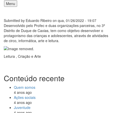
Pular
Menu
para
o
Main
conteúdo
Submitted by
Eduardo Ribeiro
on
qua, 01/26/2022 - 19:07
navigation
principal
Desenvolvido pelo Profec e duas organizações parceiras, no 3º
Distrito de Duque de Caxias, tem como objetivo desenvolver o
protagonismo das crianças e adolescentes, através de atividades
de circo, informática, arte e leitura.
Leitura , Criação e Arte
Conteúdo recente
Quem somos
4 anos ago
Ações sociais
4 anos ago
Juventude
4 anos ago